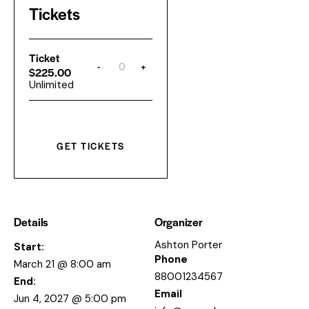
Tickets
Ticket
-
+
Q
$
225.00
u
Unlimited
a
n
t
i
t
y
GET TICKETS
Details
Organizer
Ashton Porter
Start:
Phone
March 21 @ 8:00 am
88001234567
End:
Email
Jun 4, 2027 @ 5:00 pm