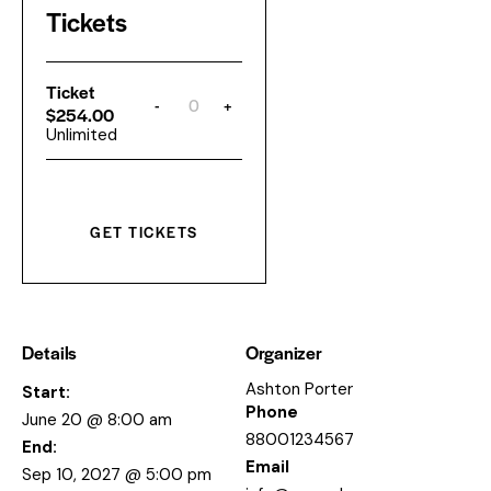
Tickets
Ticket
-
+
Q
$
254.00
u
Unlimited
a
n
t
i
t
y
GET TICKETS
Details
Organizer
Ashton Porter
Start:
Phone
June 20 @ 8:00 am
88001234567
End:
Email
Sep 10, 2027 @ 5:00 pm