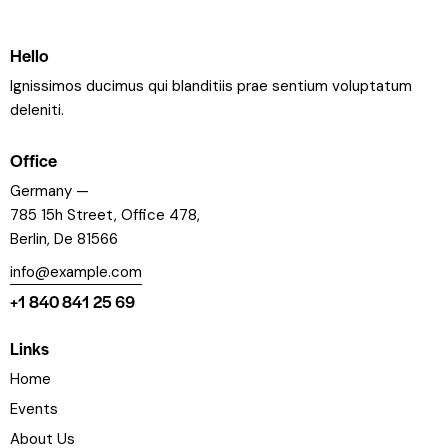
Hello
Ignissimos ducimus qui blanditiis prae sentium voluptatum
deleniti.
Office
Germany —
785 15h Street, Office 478,
Berlin, De 81566
info@example.com
+1 840 841 25 69
Links
Home
Events
About Us