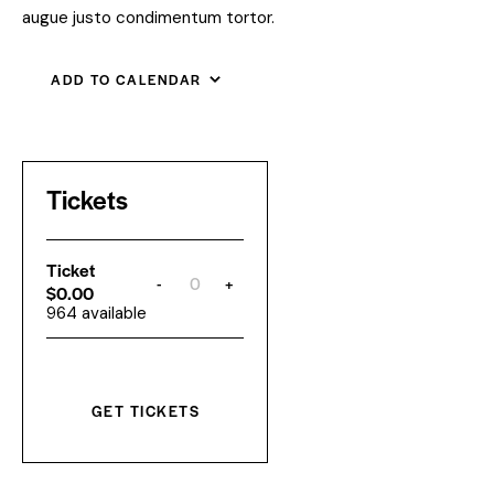
augue justo condimentum tortor.
ADD TO CALENDAR
Tickets
Ticket
-
+
Q
$
0.00
u
964
available
a
n
t
i
t
y
GET TICKETS