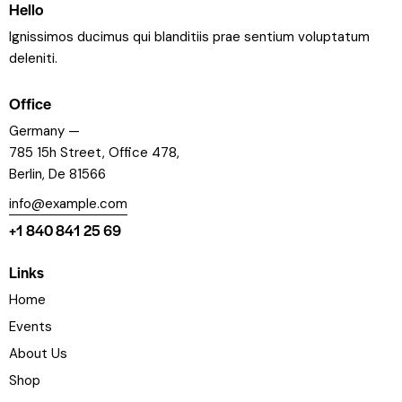
Hello
Ignissimos ducimus qui blanditiis prae sentium voluptatum
deleniti.
Office
Germany —
785 15h Street, Office 478,
Berlin, De 81566
info@example.com
+1 840 841 25 69
Links
Home
Events
About Us
Shop