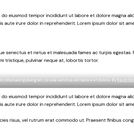
ed do eiusmod tempor incididunt ut labore et dolore magna ali
s aute irure dolor in reprehenderit. Lorem ipsum dolor sit amet
e senectus et netus et malesuada fames ac turpis egestas. Fusc
tristique, pulvinar neque at, lobortis tortor.
et clita kasd gubergren, no sea sanctus est labore et dolore. By
Kevin Sm
ed do eiusmod tempor incididunt ut labore et dolore magna ali
s aute irure dolor in reprehenderit. Lorem ipsum dolor sit amet
ricies risus, vel rutrum erat commodo ut. Praesent finibus co