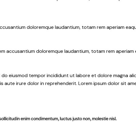
 accusantium doloremque laudantium, totam rem aperiam eaque i
atem accusantium doloremque laudantium, totam rem aperiam eaq
ed do eiusmod tempor incididunt ut labore et dolore magna ali
s aute irure dolor in reprehenderit. Lorem ipsum dolor sit amet
ollicitudin enim condimentum, luctus justo non, molestie nisl.