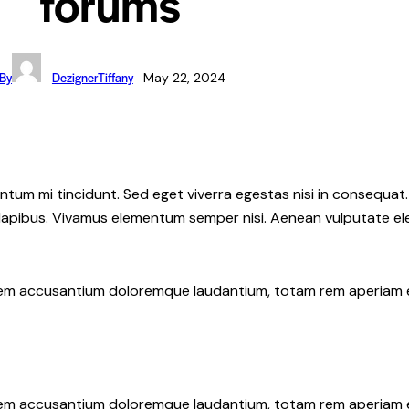
forums
By
DezignerTiffany
May 22, 2024
ntum mi tincidunt. Sed eget viverra egestas nisi in consequat
 dapibus. Vivamus elementum semper nisi. Aenean vulputate elei
atem accusantium doloremque laudantium, totam rem aperiam eaq
atem accusantium doloremque laudantium, totam rem aperiam eaq